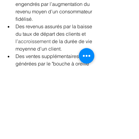
engendrés par l’augmentation du 
revenu moyen d’un consommateur 
fidélisé.
Des revenus assurés par la baisse 
du taux de départ des clients et 
l’
accroissement
 de la durée de vie 
moyenne d’un client.
Des ventes supplémentaires 
générées par le "bouche à oreille" 
(des acquisitions additionnelles 
provoquées par une 
recommandation d’un client 
existant).
Ceci n'est q'une courte introduction de 
ce qu'est 
l'expérience client. Nous 
analyserons en plus de profondeur ce 
sujet dans de futurs articles, mais 
spécialement les possibilités digitales.