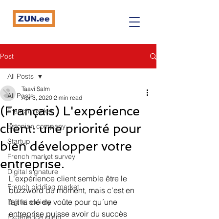
ZUN.ee
Post
All Posts
Taavi Salm
All Posts
Apr 3, 2020
2 min read
(Français) L'expérience
French market
client: une priorité pour
Estonian company
Startup
bien développer votre
French market survey
entreprise.
Digital signature
L'expérience client semble être le 
French bidding market
buzzword du moment, mais c'est en 
fait la clé de voûte pour qu´une 
Digital society
entreprise puisse avoir du succès 
Expérience client