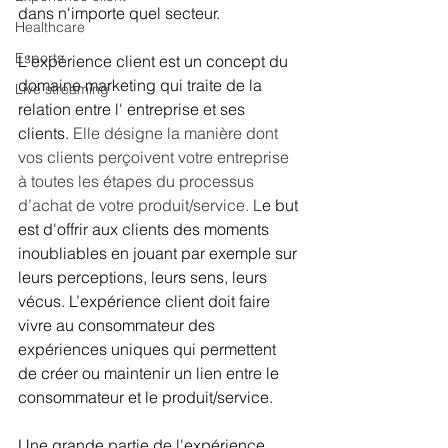
dans n'importe quel secteur. 
Healthcare
Esports
L'expérience client est un concept du 
domaine marketing qui traite de la 
Live streaming
relation entre l' entreprise et ses 
clients. 
Elle désigne la manière dont 
vos clients perçoivent votre entreprise 
à toutes les étapes du processus 
d’achat de votre produit/service. L
e but 
est d'offrir aux clients des moments 
inoubliables en jouant par exemple sur 
leurs perceptions, leurs sens, leurs 
vécus. L’expérience client doit faire 
vivre au consommateur des 
expériences uniques qui permettent 
de créer ou maintenir un lien entre le 
consommateur et le produit/service.
Une grande partie de l'exp
é
rience 